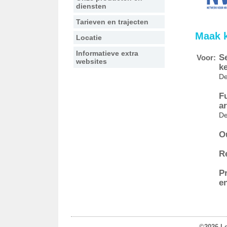
diensten
Tarieven en trajecten
Maak k
Locatie
Informatieve extra
S
Voor:
websites
k
De
F
a
De
O
R
P
e
©2026 L